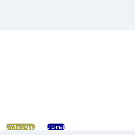
PRONTO, a Solução
Pronta para seu
Condomínio
Diagnóstico gratuito, atendimento personalizado,
gestão técnica, legal e humana. Entre em contato e
profissionalize sua Administração Condominial.
WhatsApp
E-mail