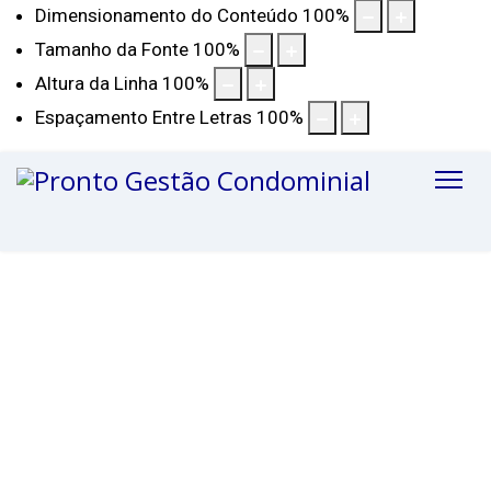
Dimensionamento do Conteúdo
100
%
Tamanho da Fonte
100
%
Altura da Linha
100
%
Espaçamento Entre Letras
100
%
Síndico Profissional e
Administradora de
Condomínios
Na PRONTO, atuamos como Síndico Profissional e
Gestor Condominial para condomínios residenciais e
comerciais, entregando uma gestão de condomínio